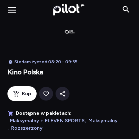
Kino Polska, Og
WP Pilot
Siedem życzeń 08:20 - 09:35
Kino Polska
Kup
Dostępne w pakietach:
Maksymalny + ELEVEN SPORTS
,
Maksymalny
,
Rozszerzony