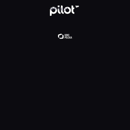
lądaj w WP Pilot
WP Pilot