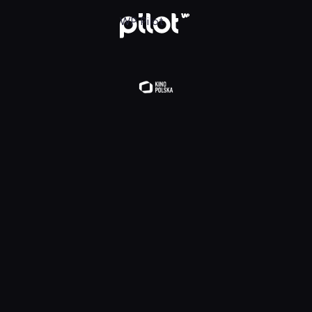
lądaj w WP Pilot
WP Pilot