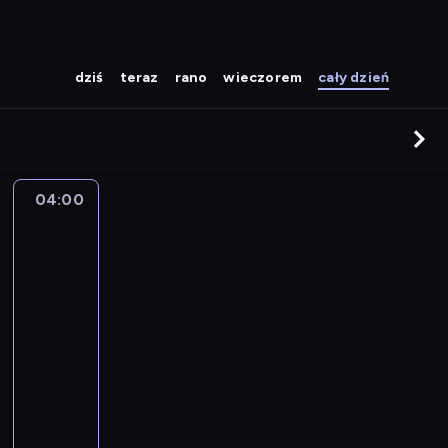
dziś
teraz
rano
wieczorem
cały dzień
04:00
Polska
z
góry.
Zamki,
dworki,
pałace
4
04:00
-
04:25
serial
dokumentalny
turystyka/podróże
W