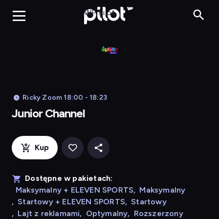
Junior Chan
WP Pilot
Ricky Zoom 18:00 - 18:23
Junior Channel
Kup
Dostępne w pakietach:
Maksymalny + ELEVEN SPORTS
,
Maksymalny
,
Startowy + ELEVEN SPORTS
,
Startowy
,
Lajt z reklamami
,
Optymalny
,
Rozszerzony