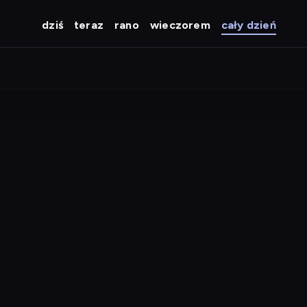
dziś
teraz
rano
wieczorem
cały dzień