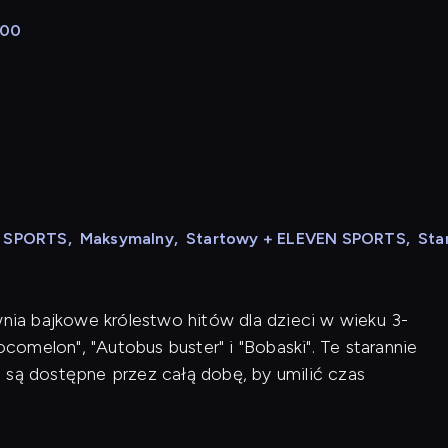
:00
N SPORTS
,
Maksymalny
,
Startowy + ELEVEN SPORTS
,
Sta
wnia bajkowe królestwo hitów dla dzieci w wieku 3-
ocomelon", "Autobus buster" i "Bobaski". Te starannie
 są dostępne przez całą dobę, by umilić czas