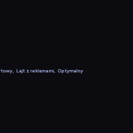
rtowy
,
Lajt z reklamami
,
Optymalny