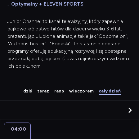
,
Optymalny + ELEVEN SPORTS
Junior Channel to kanał telewizyjny, który zapewnia
bajkowe królestwo hitów dla dzieci w wieku 3-6 lat,
prezentując ulubione animacje takie jak "Cocomelon",
"Autobus buster" i "Bobaski". Te starannie dobrane
programy oferują edukacyjną rozrywkę i są dostępne
przez całą dobę, by umilić czas najmłodszym widzom i
ich opiekunom.
dziś
teraz
rano
wieczorem
cały dzień
04:00
Minibods
04:00