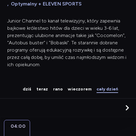
,
Optymalny + ELEVEN SPORTS
Junior Channel to kanał telewizyjny, który zapewnia
bajkowe królestwo hitów dla dzieci w wieku 3-6 lat,
prezentując ulubione animacje takie jak "Cocomelon",
"Autobus buster" i "Bobaski". Te starannie dobrane
programy oferują edukacyjną rozrywkę i są dostępne
przez całą dobę, by umilić czas najmłodszym widzom i
ich opiekunom.
dziś
teraz
rano
wieczorem
cały dzień
04:00
Cocomelon
-