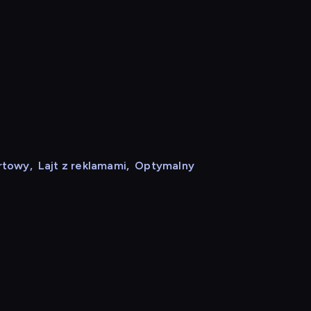
rtowy
,
Lajt z reklamami
,
Optymalny