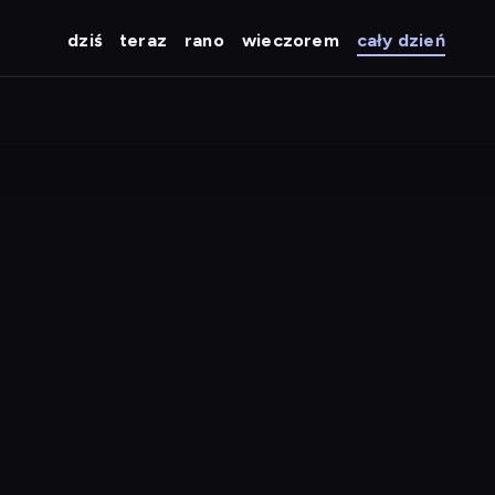
dziś
teraz
rano
wieczorem
cały dzień