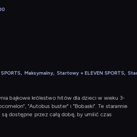
00
N SPORTS
,
Maksymalny
,
Startowy + ELEVEN SPORTS
,
Sta
wnia bajkowe królestwo hitów dla dzieci w wieku 3-
ocomelon", "Autobus buster" i "Bobaski". Te starannie
 są dostępne przez całą dobę, by umilić czas