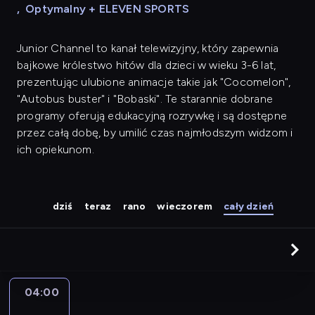
,
Optymalny + ELEVEN SPORTS
Junior Channel to kanał telewizyjny, który zapewnia
bajkowe królestwo hitów dla dzieci w wieku 3-6 lat,
prezentując ulubione animacje takie jak "Cocomelon",
"Autobus buster" i "Bobaski". Te starannie dobrane
programy oferują edukacyjną rozrywkę i są dostępne
przez całą dobę, by umilić czas najmłodszym widzom i
ich opiekunom.
dziś
teraz
rano
wieczorem
cały dzień
04:00
Oddbods
04:00