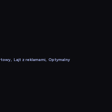
rtowy
,
Lajt z reklamami
,
Optymalny