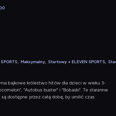
:00
N SPORTS
,
Maksymalny
,
Startowy + ELEVEN SPORTS
,
Sta
wnia bajkowe królestwo hitów dla dzieci w wieku 3-
ocomelon", "Autobus buster" i "Bobaski". Te starannie
 są dostępne przez całą dobę, by umilić czas