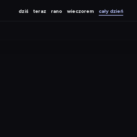
dziś
teraz
rano
wieczorem
cały dzień