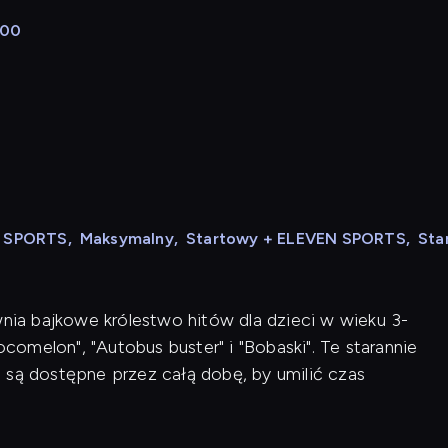
:00
N SPORTS
,
Maksymalny
,
Startowy + ELEVEN SPORTS
,
Sta
wnia bajkowe królestwo hitów dla dzieci w wieku 3-
ocomelon", "Autobus buster" i "Bobaski". Te starannie
 są dostępne przez całą dobę, by umilić czas