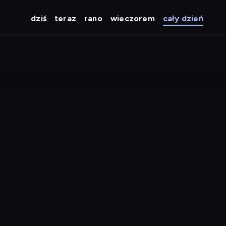
dziś
teraz
rano
wieczorem
cały dzień