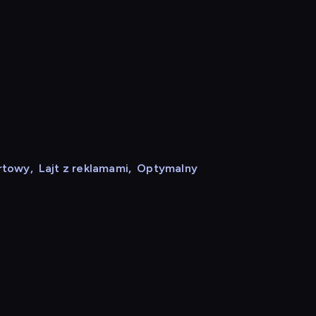
rtowy
,
Lajt z reklamami
,
Optymalny