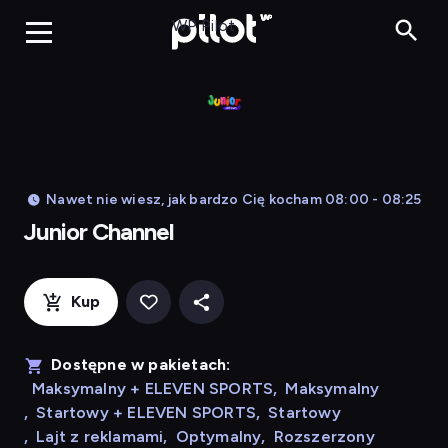
Junior Chan
WP Pilot
Nawet nie wiesz, jak bardzo Cię kocham 08:00 - 08:25
Junior Channel
Kup
Dostępne w pakietach:
Maksymalny + ELEVEN SPORTS
,
Maksymalny
,
Startowy + ELEVEN SPORTS
,
Startowy
,
Lajt z reklamami
,
Optymalny
,
Rozszerzony