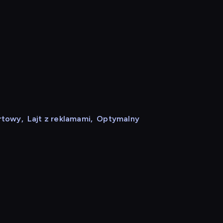
rtowy
,
Lajt z reklamami
,
Optymalny