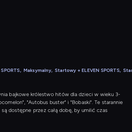
N SPORTS
,
Maksymalny
,
Startowy + ELEVEN SPORTS
,
Sta
wnia bajkowe królestwo hitów dla dzieci w wieku 3-
ocomelon", "Autobus buster" i "Bobaski". Te starannie
 są dostępne przez całą dobę, by umilić czas