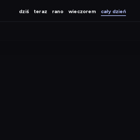
dziś
teraz
rano
wieczorem
cały dzień