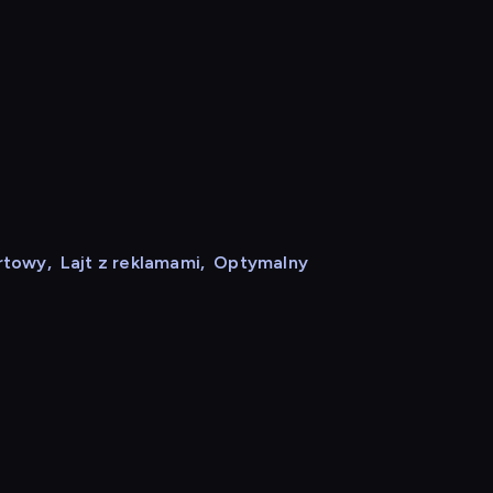
rtowy
,
Lajt z reklamami
,
Optymalny