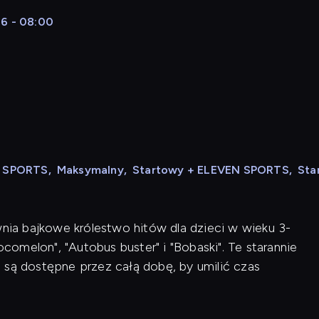
46 - 08:00
N SPORTS
,
Maksymalny
,
Startowy + ELEVEN SPORTS
,
Sta
wnia bajkowe królestwo hitów dla dzieci w wieku 3-
ocomelon", "Autobus buster" i "Bobaski". Te starannie
 są dostępne przez całą dobę, by umilić czas