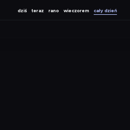
dziś
teraz
rano
wieczorem
cały dzień