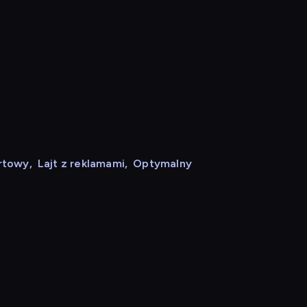
rtowy
,
Lajt z reklamami
,
Optymalny