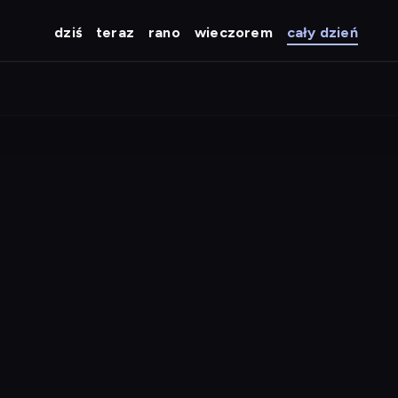
dziś
teraz
rano
wieczorem
cały dzień