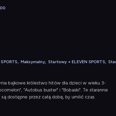
:00
N SPORTS
,
Maksymalny
,
Startowy + ELEVEN SPORTS
,
Sta
wnia bajkowe królestwo hitów dla dzieci w wieku 3-
ocomelon", "Autobus buster" i "Bobaski". Te starannie
 są dostępne przez całą dobę, by umilić czas