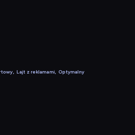
rtowy
,
Lajt z reklamami
,
Optymalny