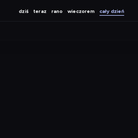
dziś
teraz
rano
wieczorem
cały dzień