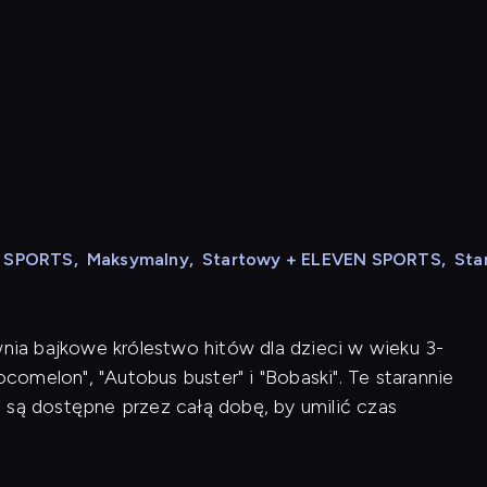
N SPORTS
,
Maksymalny
,
Startowy + ELEVEN SPORTS
,
Sta
wnia bajkowe królestwo hitów dla dzieci w wieku 3-
ocomelon", "Autobus buster" i "Bobaski". Te starannie
 są dostępne przez całą dobę, by umilić czas