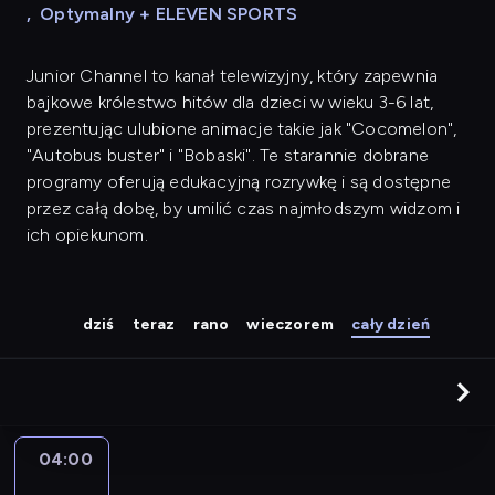
,
Optymalny + ELEVEN SPORTS
Junior Channel to kanał telewizyjny, który zapewnia
bajkowe królestwo hitów dla dzieci w wieku 3-6 lat,
prezentując ulubione animacje takie jak "Cocomelon",
"Autobus buster" i "Bobaski". Te starannie dobrane
programy oferują edukacyjną rozrywkę i są dostępne
przez całą dobę, by umilić czas najmłodszym widzom i
ich opiekunom.
dziś
teraz
rano
wieczorem
cały dzień
04:00
Cocomelon
-