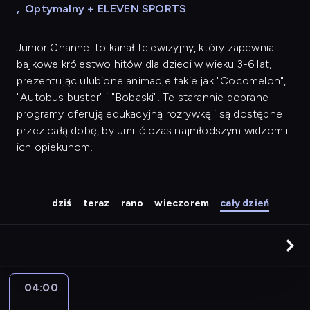
,
Optymalny + ELEVEN SPORTS
Junior Channel to kanał telewizyjny, który zapewnia
bajkowe królestwo hitów dla dzieci w wieku 3-6 lat,
prezentując ulubione animacje takie jak "Cocomelon",
"Autobus buster" i "Bobaski". Te starannie dobrane
programy oferują edukacyjną rozrywkę i są dostępne
przez całą dobę, by umilić czas najmłodszym widzom i
ich opiekunom.
dziś
teraz
rano
wieczorem
cały dzień
04:00
Minibods
04:00