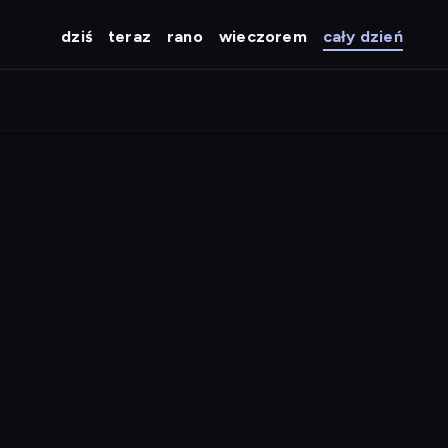
dziś
teraz
rano
wieczorem
cały dzień