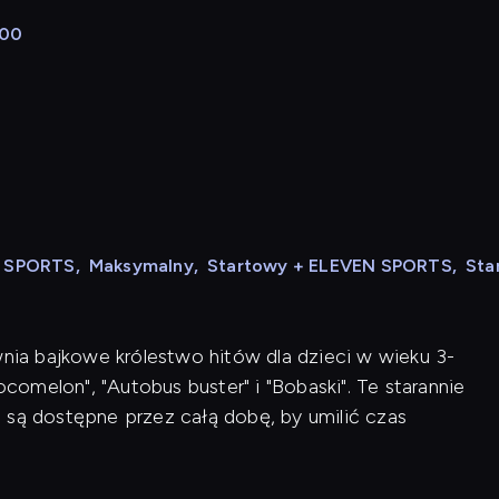
:00
N SPORTS
,
Maksymalny
,
Startowy + ELEVEN SPORTS
,
Sta
wnia bajkowe królestwo hitów dla dzieci w wieku 3-
ocomelon", "Autobus buster" i "Bobaski". Te starannie
 są dostępne przez całą dobę, by umilić czas