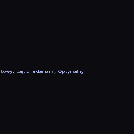
rtowy
,
Lajt z reklamami
,
Optymalny