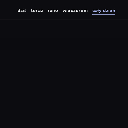
dziś
teraz
rano
wieczorem
cały dzień