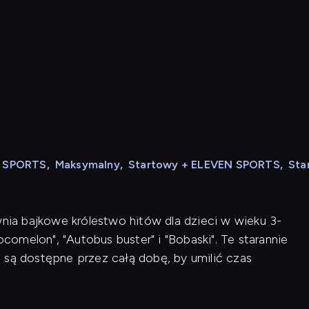
N SPORTS
,
Maksymalny
,
Startowy + ELEVEN SPORTS
,
Sta
wnia bajkowe królestwo hitów dla dzieci w wieku 3-
ocomelon", "Autobus buster" i "Bobaski". Te starannie
 są dostępne przez całą dobę, by umilić czas