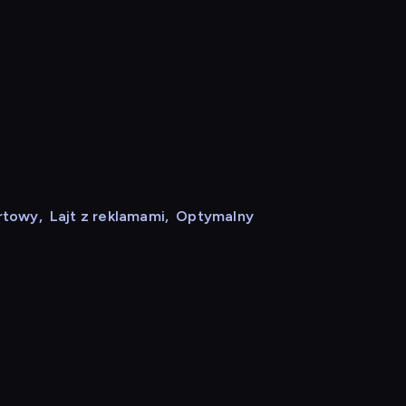
rtowy
,
Lajt z reklamami
,
Optymalny