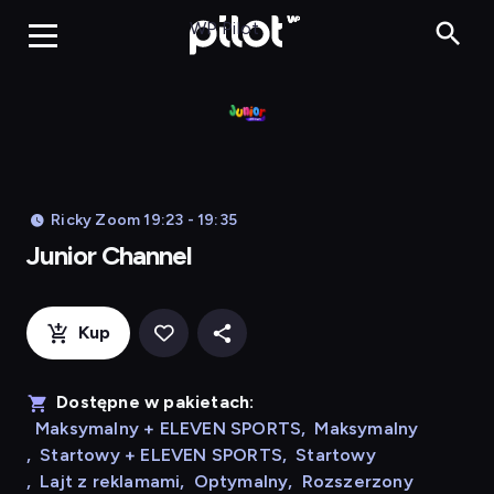
Junior Chan
WP Pilot
Ricky Zoom 19:23 - 19:35
Junior Channel
Kup
Dostępne w pakietach:
Maksymalny + ELEVEN SPORTS
,
Maksymalny
,
Startowy + ELEVEN SPORTS
,
Startowy
,
Lajt z reklamami
,
Optymalny
,
Rozszerzony