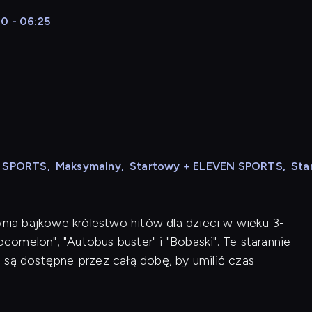
0 - 06:25
N SPORTS
,
Maksymalny
,
Startowy + ELEVEN SPORTS
,
Sta
wnia bajkowe królestwo hitów dla dzieci w wieku 3-
ocomelon", "Autobus buster" i "Bobaski". Te starannie
 są dostępne przez całą dobę, by umilić czas