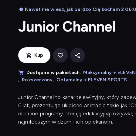
Nawet nie wiesz, jak bardzo Cię kocham 2 06:0
Junior Channel
Kup
Dostępne w pakietach:
Maksymalny + ELEVE
,
Rozszerzony
,
Optymalny + ELEVEN SPORTS
Junior Channel to kanał telewizyjny, który zape
6 lat, prezentując ulubione animacje takie jak "C
dobrane programy oferują edukacyjną rozrywkę i
najmłodszym widzom i ich opiekunom.