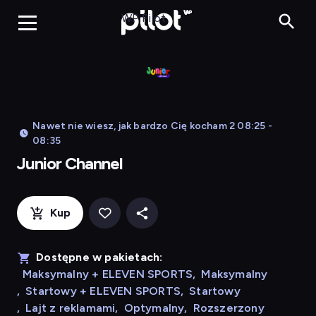
Junior Chan
WP Pilot
Nawet nie wiesz, jak bardzo Cię kocham 2 08:25 -
08:35
Junior Channel
Kup
Dostępne w pakietach:
Maksymalny + ELEVEN SPORTS
,
Maksymalny
,
Startowy + ELEVEN SPORTS
,
Startowy
,
Lajt z reklamami
,
Optymalny
,
Rozszerzony