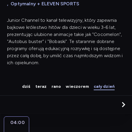
,
Optymalny + ELEVEN SPORTS
Junior Channel to kanał telewizyjny, który zapewnia
bajkowe królestwo hitów dla dzieci w wieku 3-6 lat,
prezentując ulubione animacje takie jak "Cocomelon",
"Autobus buster" i "Bobaski". Te starannie dobrane
programy oferują edukacyjną rozrywkę i są dostępne
przez całą dobę, by umilić czas najmłodszym widzom i
ich opiekunom.
dziś
teraz
rano
wieczorem
cały dzień
04:00
Minibods
04:00