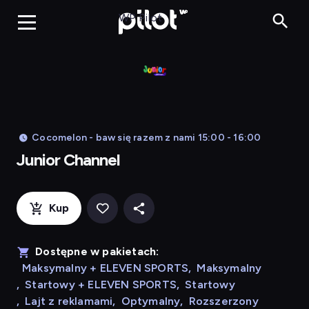
Junior Chan
WP Pilot
Cocomelon - baw się razem z nami 15:00 - 16:00
Junior Channel
Kup
Dostępne w pakietach:
Maksymalny + ELEVEN SPORTS
,
Maksymalny
,
Startowy + ELEVEN SPORTS
,
Startowy
,
Lajt z reklamami
,
Optymalny
,
Rozszerzony