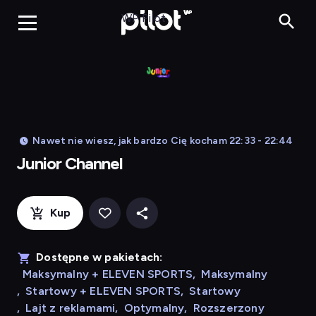
Junior Chan
WP Pilot
Nawet nie wiesz, jak bardzo Cię kocham 22:33 - 22:44
Junior Channel
Kup
Dostępne w pakietach:
Maksymalny + ELEVEN SPORTS
,
Maksymalny
,
Startowy + ELEVEN SPORTS
,
Startowy
,
Lajt z reklamami
,
Optymalny
,
Rozszerzony