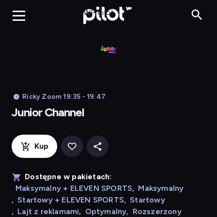
Junior Chan
WP Pilot
Ricky Zoom 19:35 - 19:47
Junior Channel
Kup
Dostępne w pakietach:
Maksymalny + ELEVEN SPORTS
,
Maksymalny
,
Startowy + ELEVEN SPORTS
,
Startowy
,
Lajt z reklamami
,
Optymalny
,
Rozszerzony