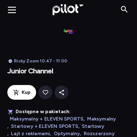
Junior Chan
WP Pilot
Ricky Zoom 10:47 - 11:00
Junior Channel
Kup
Dostępne w pakietach:
Maksymalny + ELEVEN SPORTS
,
Maksymalny
,
Startowy + ELEVEN SPORTS
,
Startowy
,
Lajt z reklamami
,
Optymalny
,
Rozszerzony