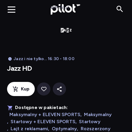
Jazz HD, Oglądaj 
WP Pilot
Jazz i nie tylko... 16:30 - 18:00
Jazz HD
Kup
Dostępne w pakietach:
Maksymalny + ELEVEN SPORTS
,
Maksymalny
,
Startowy + ELEVEN SPORTS
,
Startowy
,
Lajt z reklamami
,
Optymalny
,
Rozszerzony