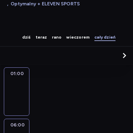
,
Optymalny + ELEVEN SPORTS
dziś
teraz
rano
wieczorem
cały dzień
01:00
Zakończenie
programu
01:00
-
06:00
06:00
Poranek
z