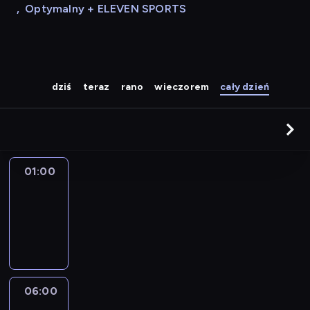
,
Optymalny + ELEVEN SPORTS
dziś
teraz
rano
wieczorem
cały dzień
01:00
Zakończenie
programu
01:00
-
06:00
06:00
Poranek
z