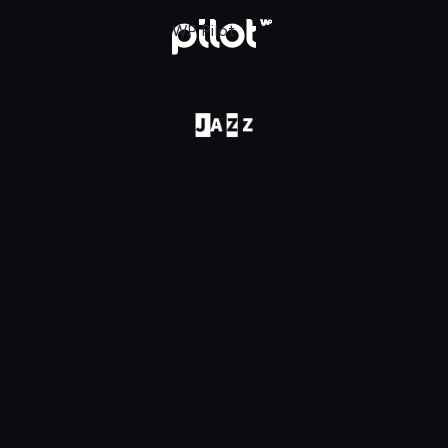
w WP Pilot
WP Pilot