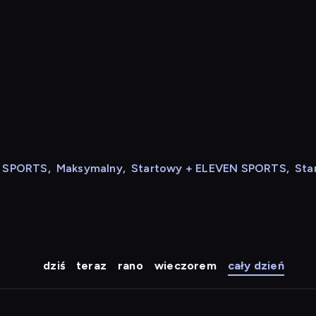
N SPORTS
,
Maksymalny
,
Startowy + ELEVEN SPORTS
,
Sta
dziś
teraz
rano
wieczorem
cały dzień