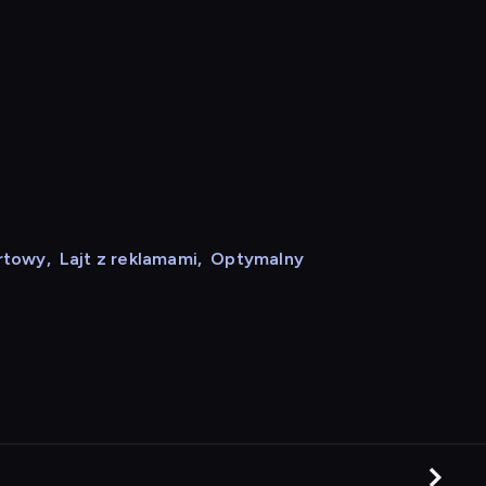
rtowy
,
Lajt z reklamami
,
Optymalny