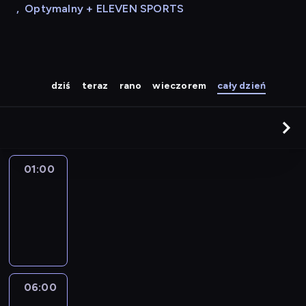
,
Optymalny + ELEVEN SPORTS
dziś
teraz
rano
wieczorem
cały dzień
01:00
Zakończenie
programu
01:00
-
06:00
06:00
Poranek
z