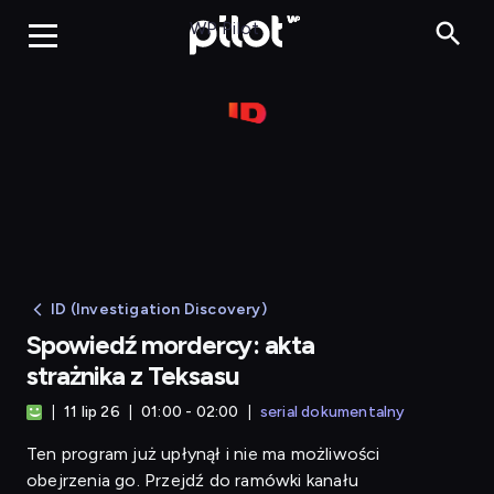
Sp
WP Pilot
ID (Investigation Discovery)
Spowiedź mordercy: akta
strażnika z Teksasu
11 lip 26
01:00 - 02:00
serial dokumentalny
Ten program już upłynął i nie ma możliwości
obejrzenia go. Przejdź do ramówki kanału