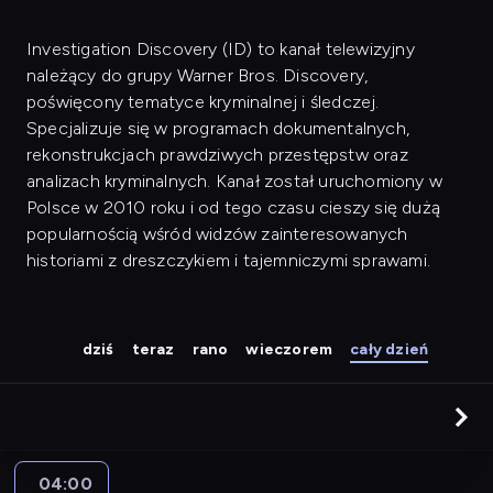
Investigation Discovery (ID) to kanał telewizyjny
należący do grupy Warner Bros. Discovery,
poświęcony tematyce kryminalnej i śledczej.
Specjalizuje się w programach dokumentalnych,
rekonstrukcjach prawdziwych przestępstw oraz
analizach kryminalnych. Kanał został uruchomiony w
Polsce w 2010 roku i od tego czasu cieszy się dużą
popularnością wśród widzów zainteresowanych
historiami z dreszczykiem i tajemniczymi sprawami.
dziś
teraz
rano
wieczorem
cały dzień
04:00
Śmierć