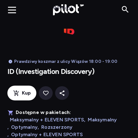
WP Pilot
Prawdziwy koszmar z ulicy Wiązów 18:00 - 19:00
ID (Investigation Discovery)
Kup
Dostępne w pakietach:
Maksymalny + ELEVEN SPORTS
,
Maksymalny
,
Optymalny
,
Rozszerzony
,
Optymalny + ELEVEN SPORTS