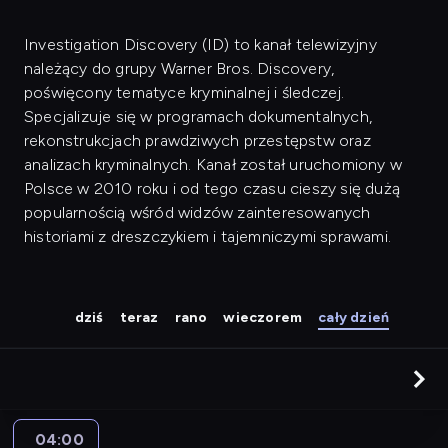
Investigation Discovery (ID) to kanał telewizyjny
należący do grupy Warner Bros. Discovery,
poświęcony tematyce kryminalnej i śledczej.
Specjalizuje się w programach dokumentalnych,
rekonstrukcjach prawdziwych przestępstw oraz
analizach kryminalnych. Kanał został uruchomiony w
Polsce w 2010 roku i od tego czasu cieszy się dużą
popularnością wśród widzów zainteresowanych
historiami z dreszczykiem i tajemniczymi sprawami.
dziś
teraz
rano
wieczorem
cały dzień
04:00
Tylko