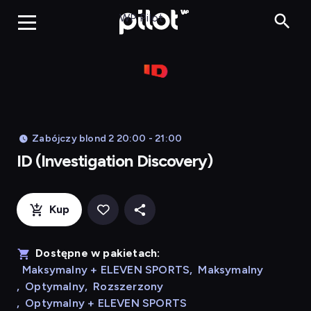
WP Pilot
Zabójczy blond 2 20:00 - 21:00
ID (Investigation Discovery)
Kup
Dostępne w pakietach:
Maksymalny + ELEVEN SPORTS
,
Maksymalny
,
Optymalny
,
Rozszerzony
,
Optymalny + ELEVEN SPORTS