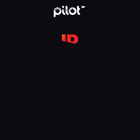
ID (Investigation Discovery), Oglądaj w WP Pilot
WP Pilot