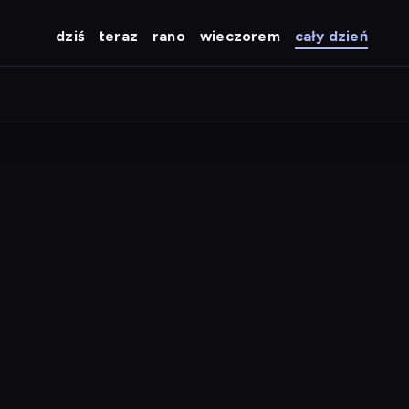
dziś
teraz
rano
wieczorem
cały dzień