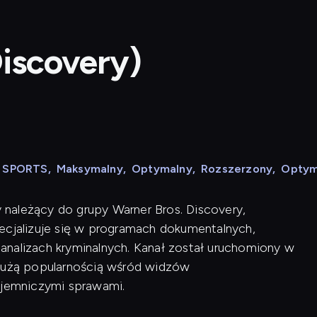
Discovery)
N SPORTS
,
Maksymalny
,
Optymalny
,
Rozszerzony
,
Optym
y należący do grupy Warner Bros. Discovery,
ecjalizuje się w programach dokumentalnych,
analizach kryminalnych. Kanał został uruchomiony w
 dużą popularnością wśród widzów
ajemniczymi sprawami.