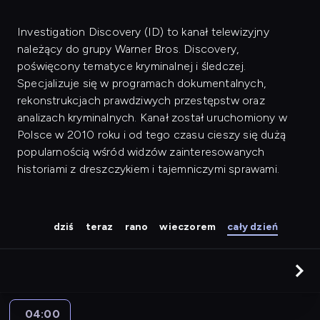
Investigation Discovery (ID) to kanał telewizyjny
należący do grupy Warner Bros. Discovery,
poświęcony tematyce kryminalnej i śledczej.
Specjalizuje się w programach dokumentalnych,
rekonstrukcjach prawdziwych przestępstw oraz
analizach kryminalnych. Kanał został uruchomiony w
Polsce w 2010 roku i od tego czasu cieszy się dużą
popularnością wśród widzów zainteresowanych
historiami z dreszczykiem i tajemniczymi sprawami.
dziś
teraz
rano
wieczorem
cały dzień
04:00
Wyrok