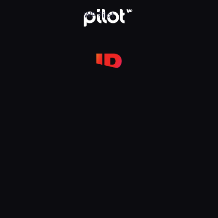
ID (Investigation Discovery), Oglądaj w WP Pilot
WP Pilot