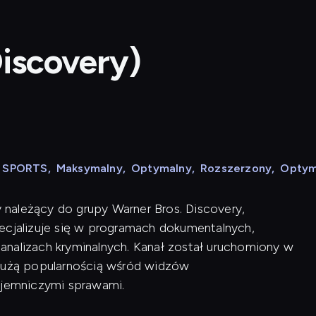
Discovery)
N SPORTS
,
Maksymalny
,
Optymalny
,
Rozszerzony
,
Optym
y należący do grupy Warner Bros. Discovery,
ecjalizuje się w programach dokumentalnych,
analizach kryminalnych. Kanał został uruchomiony w
 dużą popularnością wśród widzów
ajemniczymi sprawami.