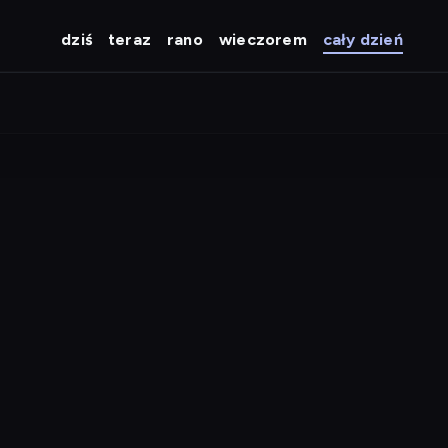
dziś
teraz
rano
wieczorem
cały dzień