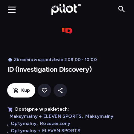
WP Pilot
Zbrodnia w sąsiedztwie 2 09:00 - 10:00
ID (Investigation Discovery)
Kup
Dostępne w pakietach:
Maksymalny + ELEVEN SPORTS
,
Maksymalny
,
Optymalny
,
Rozszerzony
,
Optymalny + ELEVEN SPORTS