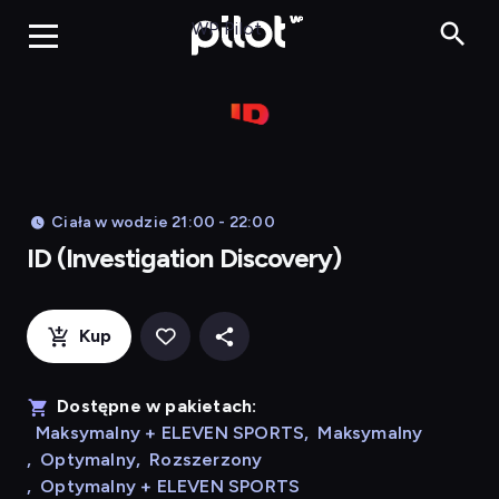
WP Pilot
Ciała w wodzie 21:00 - 22:00
ID (Investigation Discovery)
Kup
Dostępne w pakietach:
Maksymalny + ELEVEN SPORTS
,
Maksymalny
,
Optymalny
,
Rozszerzony
,
Optymalny + ELEVEN SPORTS