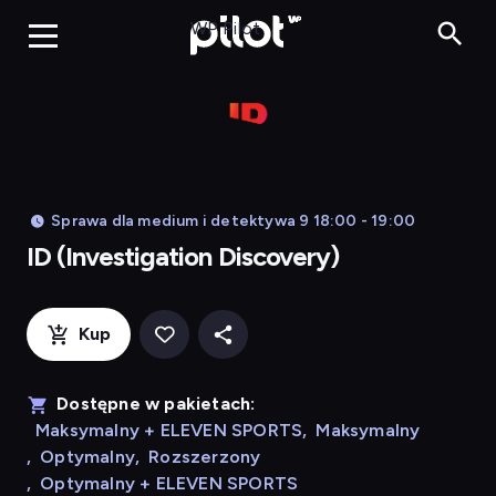
WP Pilot
Sprawa dla medium i detektywa 9 18:00 - 19:00
ID (Investigation Discovery)
Kup
Dostępne w pakietach:
Maksymalny + ELEVEN SPORTS
,
Maksymalny
,
Optymalny
,
Rozszerzony
,
Optymalny + ELEVEN SPORTS