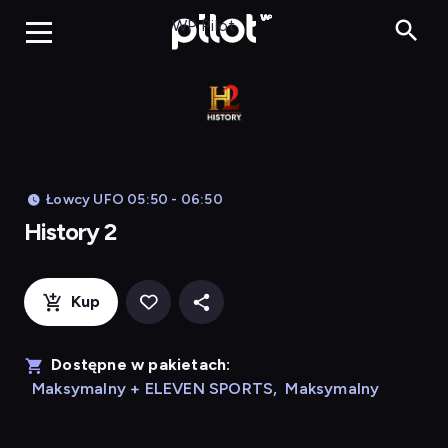
History 2, Ogląda
WP Pilot
Łowcy UFO 05:50 - 06:50
History 2
Kup
Dostępne w pakietach:
Maksymalny + ELEVEN SPORTS
,
Maksymalny