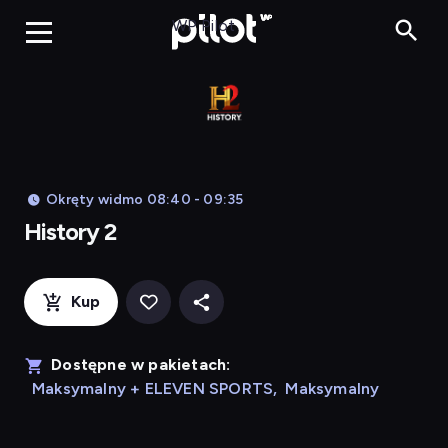
History 2, Ogląda
WP Pilot
Okręty widmo 08:40 - 09:35
History 2
Kup
Dostępne w pakietach:
Maksymalny + ELEVEN SPORTS
,
Maksymalny