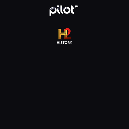
j w WP Pilot
WP Pilot