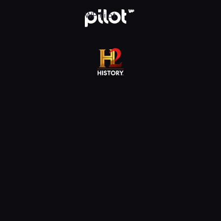
j w WP Pilot
WP Pilot