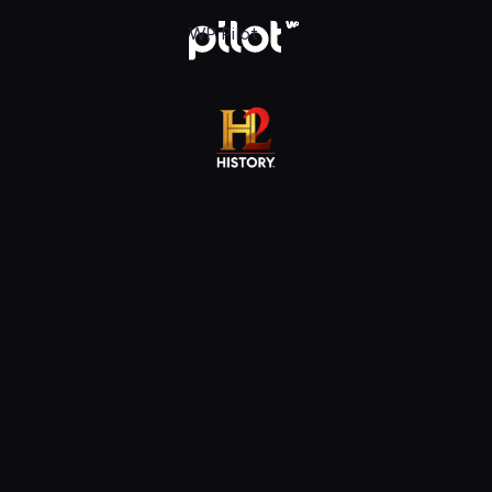
j w WP Pilot
WP Pilot