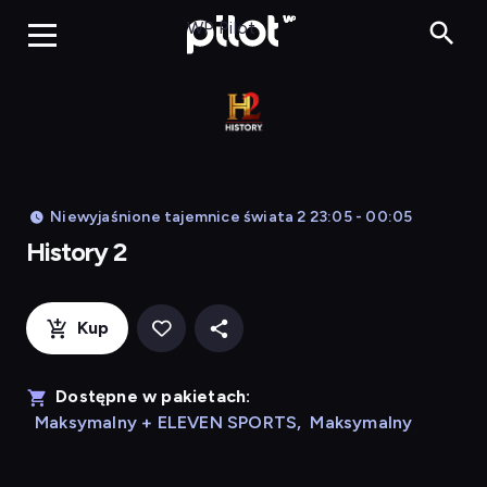
History 2, Ogląda
WP Pilot
Niewyjaśnione tajemnice świata 2 23:05 - 00:05
History 2
Kup
Dostępne w pakietach:
Maksymalny + ELEVEN SPORTS
,
Maksymalny