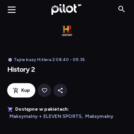
History 2, Ogląda
WP Pilot
Tajne bazy Hitlera 2 08:40 - 09:35
History 2
Kup
Dostępne w pakietach:
Maksymalny + ELEVEN SPORTS
,
Maksymalny